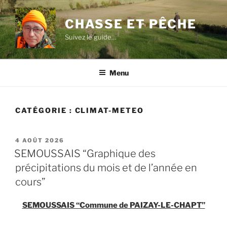
Aller
au
CHASSE ET PÊCHE
contenu
Suivez le guide…
principal
Menu
CATÉGORIE :
CLIMAT-METEO
PUBLIÉ
4 AOÛT 2026
LE
SEMOUSSAIS “Graphique des
précipitations du mois et de l’année en
cours”
SEMOUSSAIS “Commune de PAIZAY-LE-CHAPT”