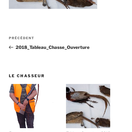
Navigation
Article
PRÉCÉDENT
de
précédent
2018_Tableau_Chasse_Ouverture
l’article
LE CHASSEUR